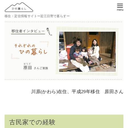
コ
ン
移住・定住情報サイトー近江日野で暮らすー
テ
ン
ツ
へ
移
動
川原(かわら)在住、平成29年移住 原田さん
古民家での経験