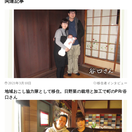
関連記事
2021年3月10日
移住者インタビュー
地域おこし協力隊として移住。日野菜の栽培と加工で町のPR/谷
口さん