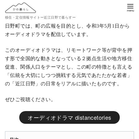
コ
ン
移住・定住情報サイトー近江日野で暮らすー
テ
日野町では、町の広報を目的とし、令和3年5月1日から
ン
オーディオドラマを配信しています。
ツ
へ
このオーディオドラマは、リモートワーク等が背中を押
移
す形で全国的な動きとなっている２拠点生活や地方移住
動
促進、関係人口をテーマとし、この町の特徴とも言える
「伝統を大切にしつつ挑戦する元気であたたかな若者」
の「近江日野」の日常をリアルに描いたものです。
ぜひご視聴ください。
オーディオドラマ distancetories