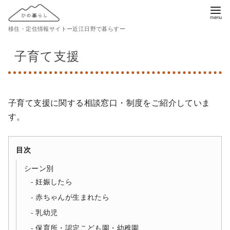
コ
ン
移住・定住情報サイトー近江日野で暮らすー
テ
ン
子育て支援
ツ
へ
移
動
子育て支援に関する相談窓口・制度をご紹介していま
す。
目次
シーン別
妊娠したら
赤ちゃんが生まれたら
乳幼児
保育所・認定こども園・幼稚園