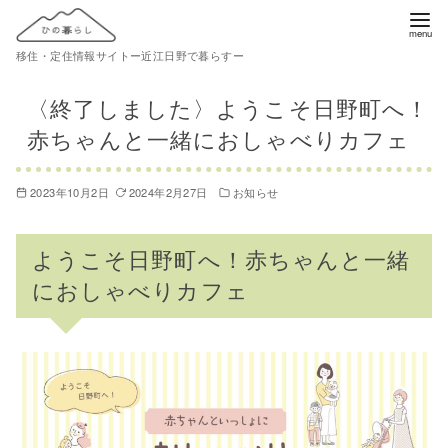
コ
ン
移住・定住情報サイトー近江日野で暮らすー
テ
ン
〈終了しました〉ようこそ日野町へ！
ツ
赤ちゃんと一緒におしゃべりカフェ
へ
移
2023年10月2日
2024年2月27日
お知らせ
動
ようこそ日野町へ！赤ちゃんと一緒
におしゃべりカフェ