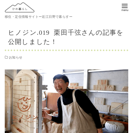
コ
ン
移住・定住情報サイトー近江日野で暮らすー
テ
ン
ヒノジン.019 栗田千弦さんの記事を
ツ
公開しました！
へ
移
お知らせ
動