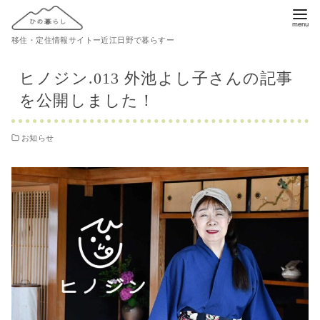
コ
ン
移住・定住情報サイトー近江日野で暮らすー
テ
ン
ヒノジン.013 外池よし子さんの記事
ツ
を公開しました！
へ
移
お知らせ
動