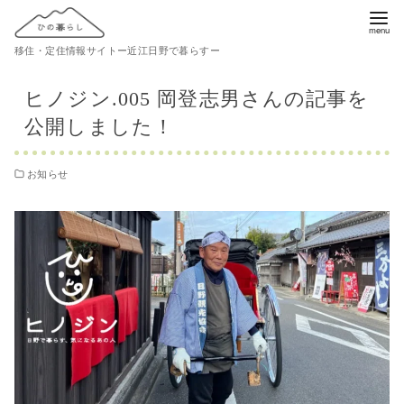
コ
ン
移住・定住情報サイトー近江日野で暮らすー
テ
ン
ヒノジン.005 岡登志男さんの記事を
ツ
公開しました！
へ
移
お知らせ
動